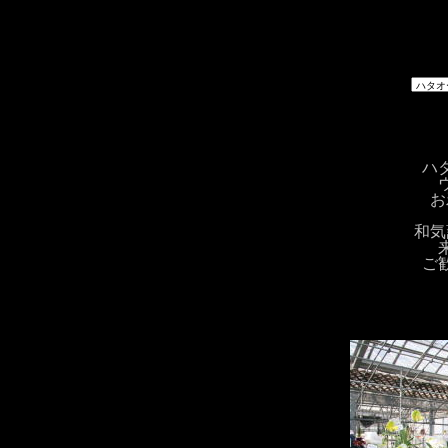
ハ
お
和気
ご