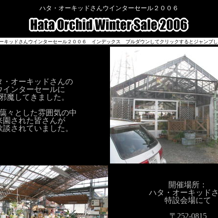
ハタ・オーキッドさんウインターセール２００６
タ・オーキッドさんの
ウインターセールに
邪魔してきました。
藹々とした雰囲気の中
来園された皆さんが
歓談されていました。
開催場所：
ハタ・オーキッド
特設会場にて
〒252-0815