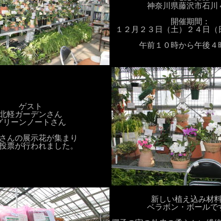
神奈川県藤沢市石川
開催期間：
１２月２３日（土）２４日（
午前１０時から午後４
ゲスト
北軽ガーデンさん
グリーンノートさん
さんの展示花が集まり
投票が行われました。
新しい植え込み材
ベラボン・ボールで