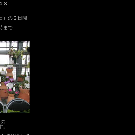
４８
日）の２日間
時まで
料の
す。